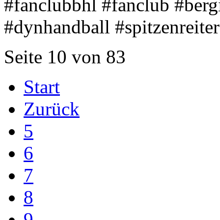
#fanclubbhl #fanclub #ber
#dynhandball #spitzenreiter
Seite 10 von 83
Start
Zurück
5
6
7
8
9