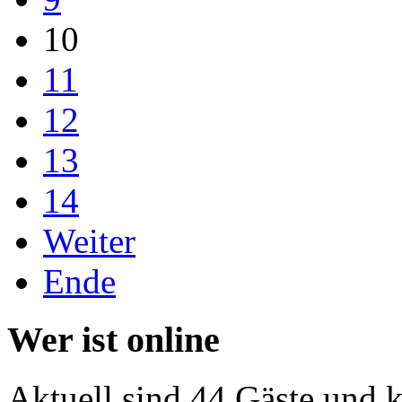
10
11
12
13
14
Weiter
Ende
Wer ist online
Aktuell sind 44 Gäste und k