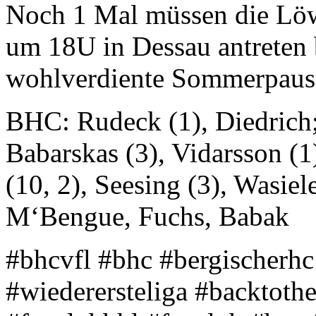
Noch 1 Mal müssen die Löw
um 18U in Dessau antreten 
wohlverdiente Sommerpause
BHC: Rudeck (1), Diedrich; 
Babarskas (3), Vidarsson (
(10, 2), Seesing (3), Wasie
M‘Bengue, Fuchs, Babak
#bhcvfl #bhc #bergischerhc
#wiederersteliga #backtoth