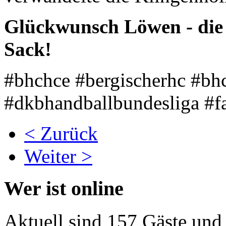
Glückwunsch Löwen - die 
Sack!
#bhchce #bergischerhc #bhc
#dkbhandballbundesliga #f
< Zurück
Weiter >
Wer ist online
Aktuell sind 157 Gäste und 